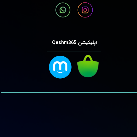
اپلیکیشن Qeshm365