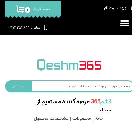
ورود
/
ثبت نام
سبد خرید
۰
حساب کاربری من
تغییر گذر واژه
: 09173254844
تماس
سفارشات
خروج از حساب کاربری
جستجو
قشم‌
365
عرضه کننده مستقیم از
مبداء
خانه | محصولات | مشخصات محصول