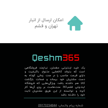
★
★
★
★
★
امکان ارسال از انبار
تهران و قشم
یک خرید اینترنتی مطمئن، نیازمند فروشگاهی
است که بتواند کالاهایی متنوع، باکیفیت و
دارای قیمت مناسب را در مدت زمانی کوتاه به
دست مشتریان خود برساند و ضمانت بازگشت
کالا هم داشته باشد؛ ویژگی‌هایی که فروشگاه
★
★
★
★
★
اینترنتی قشم365 مدت‌هاست بر روی آن‌ها کار
کرده و توانسته از این طریق مشتریان ثابت
خود را داشته باشد
شماره پیام واتساپ:
09173254844