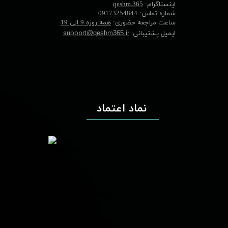
اینستاگرام:
qeshm.365
شماره تماس:
09173254844
ساعت مراجعه حضوری:
همه روزه 9 الی 19
ایمیل پشتیبانی:
support
@qeshm365.ir
نماد اعتماد