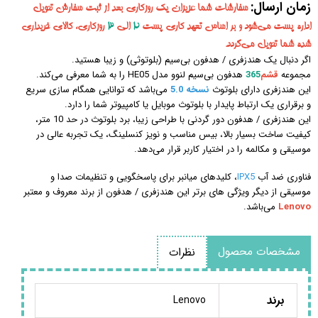
زمان ارسال:
سفارشات شما عزیزان یک روزکاری بعد از ثبت سفارش تحویل
اداره پست می‌شود و بر اساس تعهد کاری پست
2
الی
3
روزکاری، کالای خریداری
شده شما تحویل می‌گردد.
اگر دنبال یک هندزفری / هدفون بی‌سیم (بلوتوثی) و زیبا هستید.
مجموعه
قشم
365
هدفون بی‌سیم لنوو مدل HE05 را به شما معرفی می‌کند.
این هندزفری دارای بلوتوث
نسخه 5.0
می‌باشد که توانایی همگام سازی سریع
و برقراری یک ارتباط پایدار با بلوتوث موبایل یا کامپیوتر شما را دارد.
این هندزفری / هدفون دور گردنی با طراحی زیبا، برد بلوتوث در حد 10 متر،
کیفیت ساخت بسیار بالا، بیس مناسب و نویز کنسلینگ، یک تجربه عالی در
موسیقی و مکالمه را در اختیار کاربر قرار می‌دهد.
فناوری ضد آب
IPX5
، کلیدهای میانبر برای پاسخگویی و تنظیمات صدا و
موسیقی از دیگر ویژگی ‌های برتر این هندزفری / هدفون از برند معروف و معتبر
Lenovo
می‌باشد.
مشخصات محصول
نظرات
برند
Lenovo