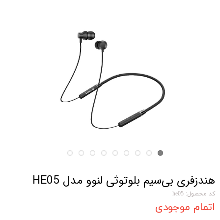
هندزفری بی‌سیم بلوتوثی لنوو مدل HE05
کد محصول: he05
اتمام موجودی