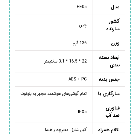
مدل
HE05
کشور
چین
سازنده
وزن
136 گرم
ابعاد بسته
22 * 16.5 * 3.1 سانتیمتر
بندی
جنس بدنه
ABS + PC
سازگاری با
تمام گوشی‌های هوشمند مجهز به بلوتوث
فناوری
IPX5
ضد آب
اقلام همراه
کابل شارژ ، دفترچه راهنما