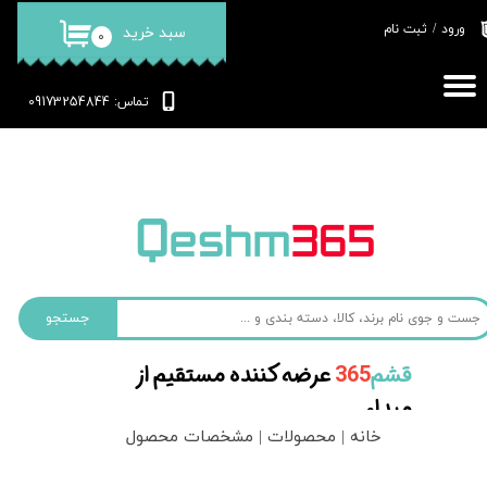
ورود
/
ثبت نام
سبد خرید
۰
حساب کاربری من
تغییر گذر واژه
: 09173254844
تماس
سفارشات
خروج از حساب کاربری
جستجو
قشم‌
365
عرضه کننده مستقیم از
مبداء
خانه | محصولات | مشخصات محصول