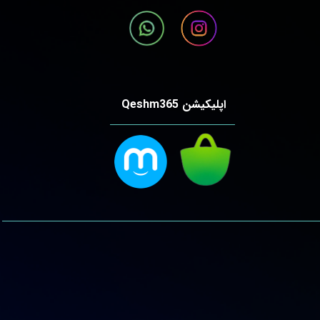
اپلیکیشن Qeshm365