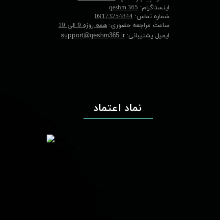
اینستاگرام:
qeshm.365
شماره تماس:
09173254844
ساعت مراجعه حضوری:
همه روزه 9 الی 19
ایمیل پشتیبانی:
support
@qeshm365.ir
نماد اعتماد