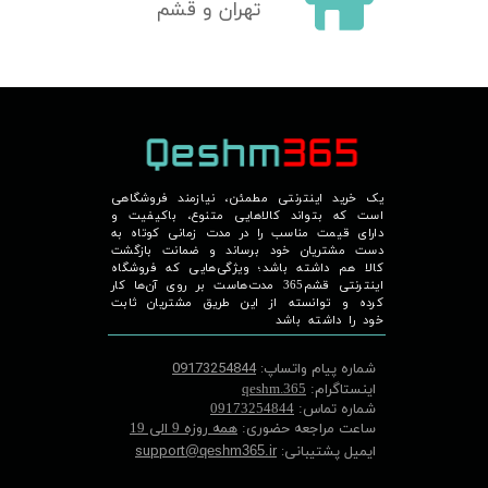
تهران و قشم
یک خرید اینترنتی مطمئن، نیازمند فروشگاهی
است که بتواند کالاهایی متنوع، باکیفیت و
دارای قیمت مناسب را در مدت زمانی کوتاه به
دست مشتریان خود برساند و ضمانت بازگشت
کالا هم داشته باشد؛ ویژگی‌هایی که فروشگاه
اینترنتی قشم365 مدت‌هاست بر روی آن‌ها کار
کرده و توانسته از این طریق مشتریان ثابت
خود را داشته باشد
شماره پیام واتساپ:
09173254844
اینستاگرام:
qeshm.365
شماره تماس:
09173254844
ساعت مراجعه حضوری:
همه روزه 9 الی 19
ایمیل پشتیبانی:
support
@qeshm365.ir