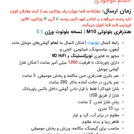
اتمام موجودی
زمان ارسال:
سفارشات شما عزیزان یک روزکاری بعد از ثبت سفارش تحویل
2
الی
3
اداره پست می‌شود و بر اساس تعهد کاری پست
روزکاری، کالای
خریداری شده شما تحویل می‌گردد.
هندزفری بلوتوثی M10 | نسخه بلوتوث ورژن
5.1
رابط اتصال
بلوتوث
| امکان اتصال به
تمام
گوشی‌های موبایل مانند:
آیفون، سامسونگ، شیائومی، الجی و ...
مجهز به فناوری
نویزکنسلینگ
و
9D HiFi
دارای پاوربانک با ظرفیت
1200
میلی آمپر ساعت | امکان شارژ
گوشی موبایل
عمر باتری هندزفری حین مکالمه و پخش موسیقی: 5 ساعت
عمر باتری در حالت آماده به‌کار: 280 ساعت
شارژ خودکار | فقط با قرار دادن گوشی داخل باکس پاوربانک
شارژ از طریق USB
زمان شارژ شدن: 2 ساعت
برد 10 متری
مقاوم در برابر آب، گرد و غبار
ظاهر زیبا و بدنه مقاوم
مناسب برای گیمینگ، مکالمه، ورزش و پخش موسیقی