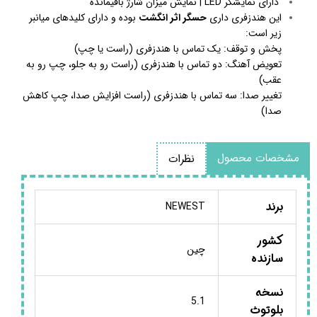
دارای نمایشگر LED | نمایش میزان شارژ باقیمانده
این هندزفری داری
حسگر اثر انگشت
بوده و دارای کلید‌های میانبر
زیر است:
پخش و توقف: یک تماس با هندزفری (راست یا چپ)
تعویض آهنگ: دو تماس با هندزفری (راست رو به جلو، چپ رو به
عقب)
تغییر صدا: سه تماس با هندزفری (راست افزایش صدا، چپ کاهش
صدا)
مشخصات محصول
نظرات
برند
NEWEST
کشور
چین
سازنده
نسخه
5.1
بلوتوث