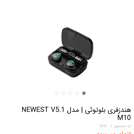
هندزفری بلوتوثی | مدل NEWEST V5.1
M10
کد محصول: M10 - 2