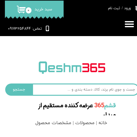
ورود
/
ثبت نام
سبد خرید
۰
حساب کاربری من
تغییر گذر واژه
: 09173254844
تماس
سفارشات
خروج از حساب کاربری
جستجو
قشم‌
365
عرضه کننده مستقیم از
مبداء
خانه | محصولات | مشخصات محصول