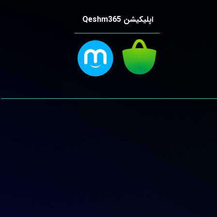
اپلیکیشن Qeshm365