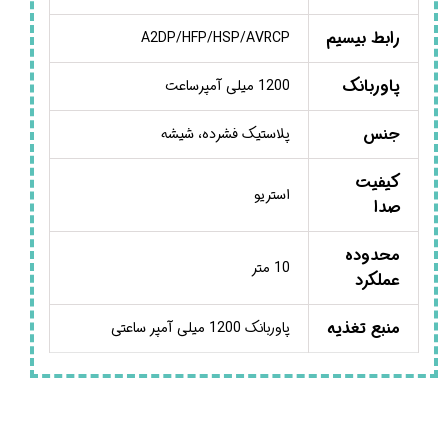
رابط بیسیم
A2DP/HFP/HSP/AVRCP
پاوربانک
1200 میلی آمپرساعت
جنس
پلاستیک فشرده، شیشه
کیفیت
استریو
صدا
محدوده
10 متر
عملکرد
منبع تغذیه
پاوربانک 1200 میلی آمپر ساعتی