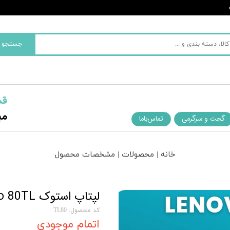
جستجو
قش
مب
گجت و سرگرمی
تماس‌با‌ما
خانه | محصولات | مشخصات محصول
لپتاپ استوک Lenovo 80TL | نسل 6 | i3
کد محصول: TL80
اتمام موجودی