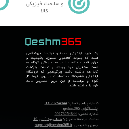
و سلامت فیزیکی
کالا
یک خرید اینترنتی مطمئن، نیازمند فروشگاهی
است که بتواند کالاهایی متنوع، باکیفیت و
دارای قیمت مناسب را در مدت زمانی کوتاه به
دست مشتریان خود برساند و ضمانت بازگشت
کالا هم داشته باشد؛ ویژگی‌هایی که فروشگاه
اینترنتی قشم365 مدت‌هاست بر روی آن‌ها کار
کرده و توانسته از این طریق مشتریان ثابت
خود را داشته باشد
شماره پیام واتساپ:
09173254844
اینستاگرام:
qeshm.365
شماره تماس:
09173254844
ساعت مراجعه حضوری:
همه روزه 9 الی 19
ایمیل پشتیبانی:
support
@qeshm365.ir