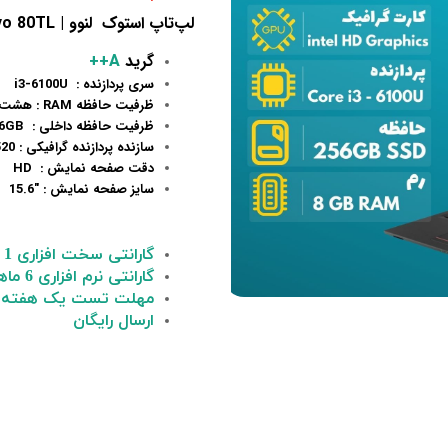
لپ‌تاپ استوک لنوو | Lenovo 80TL
گرید
A++
سری پردازنده : i3-6100U
ظرفیت حافظه RAM : هشت گیگابایت 8GB
ظرفیت حافظه داخلی : 256GB
سازنده پردازنده گرافیکی : Intel HD 520
دقت صفحه نمایش : HD
سایز صفحه نمایش : "15.6
گارانتی سخت افزاری 1 ماهه
گارانتی نرم افزاری 6 ماهه
مهلت تست یک هفته 
ارسال رایگان