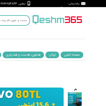
پشتیبانی:
: 09173254844
تماس
support@qeshm365.ir
صفحه اصلی
لپتاپ
هدفون، هدست و هندزفری