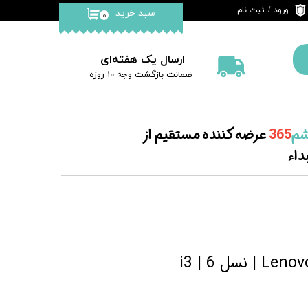
ورود
/
ثبت نام
سبد خرید
۰
حساب کاربری من
تغییر گذر واژه
ارسال یک هفته‌ای
​ضمانت بازگشت وجه 10 روزه
سفارشات
خروج از حساب
کاربری
م‌
365
عرضه کننده مستقیم از
داء