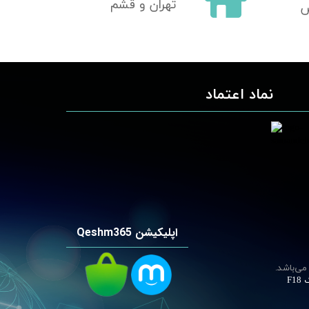
تهران و قشم
ش
نماد اعتماد
اپلیکیشن Qeshm365
می‌باشد.
F