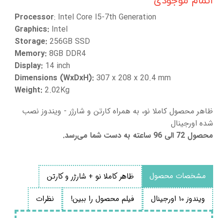
اتمام موجودی
Processor
: Intel Core I5-7th Generation
Graphics:
Intel
Storage:
256GB SSD
Memory:
8GB DDR4
Display:
14 inch
Dimensions (WxDxH):
307 x 208 x 20.4 mm
Weight:
2.02Kg
ظاهر محصول کاملا نو، به همراه کارتن و شارژر - ویندوز نصب
شده اورجینال
محصول 72 الی 96 ساعته به دست شما می‌رسد.
مشخصات محصول
ظاهر کاملا نو + شارژر و کارتن
ویندوز 10 اورجینال
فیلم محصول را ببین!
نظرات