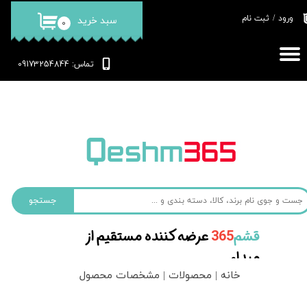
ورود
/
ثبت نام
سبد خرید
۰
حساب کاربری من
تغییر گذر واژه
: 09173254844
تماس
سفارشات
خروج از حساب کاربری
جستجو
قشم‌
365
عرضه کننده مستقیم از
مبداء
خانه | محصولات | مشخصات محصول