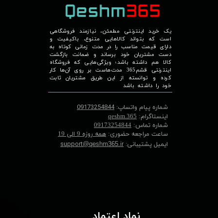
یک خرید اینترنتی مطمئن، نیازمند فروشگاهی
است که بتواند کالاهایی متنوع، باکیفیت و
دارای قیمت مناسب را در مدت زمانی کوتاه به
دست مشتریان خود برساند و ضمانت بازگشت
کالا هم داشته باشد؛ ویژگی‌هایی که فروشگاه
اینترنتی قشم365 مدت‌هاست بر روی آن‌ها کار
کرده و توانسته از این طریق مشتریان ثابت
خود را داشته باشد
شماره پیام واتساپ:
09173254844
اینستاگرام:
qeshm.365
شماره تماس:
09173254844
ساعت مراجعه حضوری:
همه روزه 9 الی 19
ایمیل پشتیبانی:
support
@qeshm365.ir
نماد اعتماد