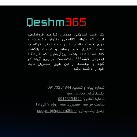
یک خرید اینترنتی مطمئن، نیازمند فروشگاهی
است که بتواند کالاهایی متنوع، باکیفیت و
دارای قیمت مناسب را در مدت زمانی کوتاه به
دست مشتریان خود برساند و ضمانت بازگشت
کالا هم داشته باشد؛ ویژگی‌هایی که فروشگاه
اینترنتی قشم365 مدت‌هاست بر روی آن‌ها کار
کرده و توانسته از این طریق مشتریان ثابت
خود را داشته باشد
شماره پیام واتساپ:
09173254844
اینستاگرام:
qeshm.365
شماره تماس:
09173254844
ساعت مراجعه حضوری:
همه روزه 9 الی 19
ایمیل پشتیبانی:
support
@qeshm365.ir