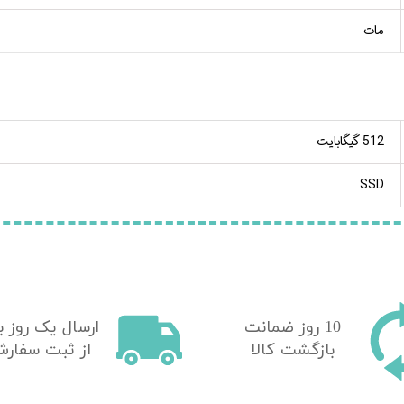
مات
512 گیگابایت
SSD
10 روز ضمانت
​ارسال یک روز ب
بازگشت کالا
از ثبت سفار