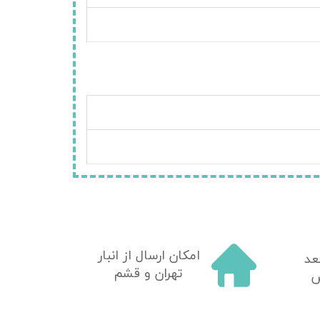
امکان ارسال از انبار
عد
تهران و قشم
ش