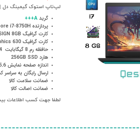
لپ‌تاپ استوک گیمینگ دل | ell G5 5590
گرید
A+++
پردازنده
Core i7-8750H
کارت گرافیگ NVIDIA GeForce RTX 2070 WITH MAX-Q DESIGN 8GB
کارت گرافیک
 UHD Graphics 630
حافظه رم 8 گیگابایت DDR4 قابلیت ارتقا به 64GB
هارد 256GB SSD
اندازه صفحه نمایش 15.6 اینچ - فول اچ دی
ارسال رایگان به سراسر ک
ضمانت سلامت کالا
ضمانت اصالت کالا
لطفا جهت کسب اطلاعات بیش