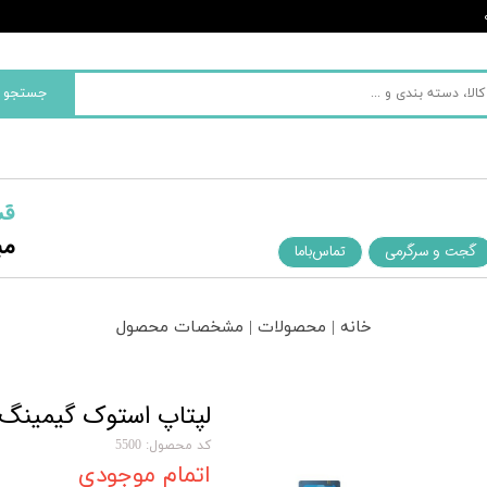
جستجو
قش
مب
گجت و سرگرمی
تماس‌با‌ما
خانه | محصولات | مشخصات محصول
لپتاپ استوک گیمینگ Dell G5 5590 | نسل 8 | 7
کد محصول: 5500
اتمام موجودی