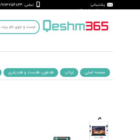
پشتیبانی:
: 09173254844
تماس
support@qeshm365.ir
صفحه اصلی
لپتاپ
هدفون، هدست و هندزفری