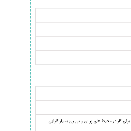
90Hz است. نمایشگر صفحه مات یا Anti Glare است که برای کار در محیط های پر نور و نور روز بسیار کارایی