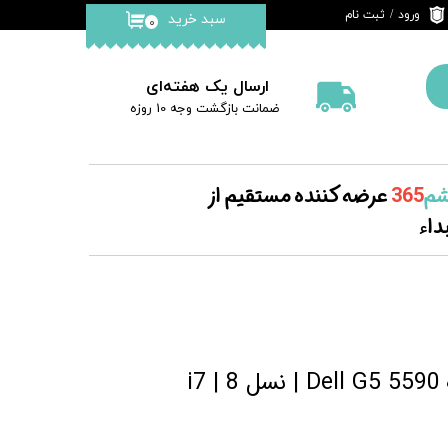
ورود
/
ثبت نام
سبد خرید
۰
حساب کاربری من
تغییر گذر واژه
ارسال یک هفته‌ای
​ضمانت بازگشت وجه 10 روزه
سفارشات
خروج از حساب
کاربری
م‌
365
عرضه کننده مستقیم از
داء
i