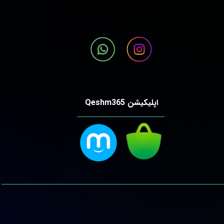
اپلیکیشن Qeshm365