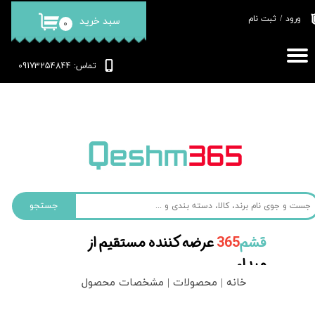
ورود
/
ثبت نام
سبد خرید
۰
حساب کاربری من
تغییر گذر واژه
: 09173254844
تماس
سفارشات
خروج از حساب کاربری
جستجو
قشم‌
365
عرضه کننده مستقیم از
مبداء
خانه | محصولات | مشخصات محصول