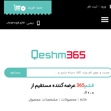
ورود
/
ثبت نام
سبد خرید
۰
حساب کاربری من
تغییر گذر واژه
: 09173254844
تماس
سفارشات
خروج از حساب کاربری
جستجو
قشم‌
365
عرضه کننده مستقیم از
مبداء
خانه | محصولات | مشخصات محصول