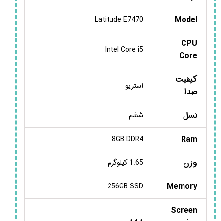
Model
Latitude E7470
CPU
Intel Core i5
Core
کیفیت
استریو
صدا
نسل
ششم
Ram
8GB DDR4
وزن
1.65 کیلوگرم
Memory
256GB SSD
Screen