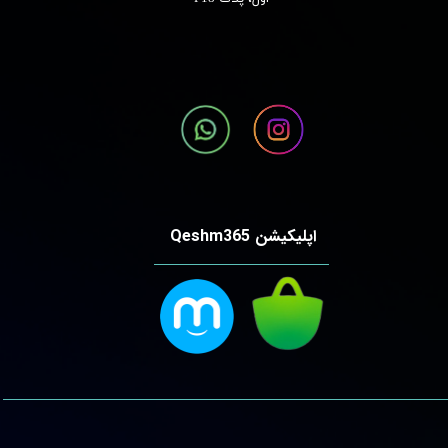
اپلیکیشن Qeshm365