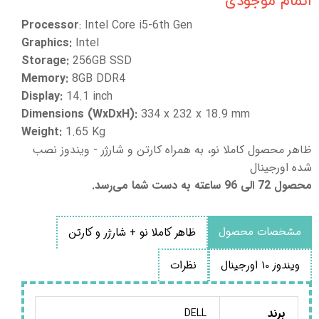
اتمام موجودی
Processor
: Intel Core i5-6th Gen
Graphics:
Intel
Storage:
256GB SSD
Memory:
8GB DDR4
Display:
14.1 inch
Dimensions (WxDxH):
334 x 232 x 18.9 mm
Weight:
1.65 Kg
ظاهر محصول کاملا نو، به همراه کارتن و شارژر - ویندوز نصب
شده اورجینال
محصول 72 الی 96 ساعته به دست شما می‌رسد.
مشخصات محصول
ظاهر کاملا نو + شارژر و کارتن
ویندوز 10 اورجینال
نظرات
برند
DELL