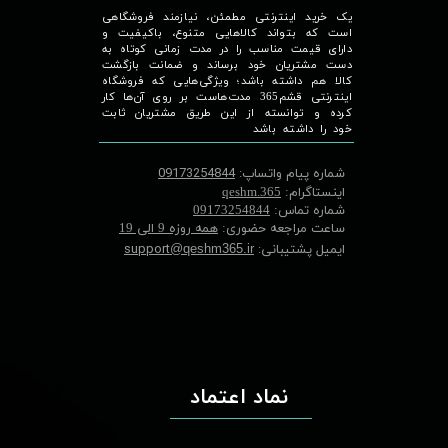
یک خرید اینترنتی مطمئن، نیازمند فروشگاهی
است که بتواند کالاهایی متنوع، باکیفیت و
دارای قیمت مناسب را در مدت زمانی کوتاه به
دست مشتریان خود برساند و ضمانت بازگشت
کالا هم داشته باشد؛ ویژگی‌هایی که فروشگاه
اینترنتی قشم365 مدت‌هاست بر روی آن‌ها کار
کرده و توانسته از این طریق مشتریان ثابت
خود را داشته باشد
شماره پیام واتساپ:
09173254844
اینستاگرام:
qeshm.365
شماره تماس:
09173254844
ساعت مراجعه حضوری:
همه روزه 9 الی 19
ایمیل پشتیبانی:
support
@qeshm365.ir
نماد اعتماد