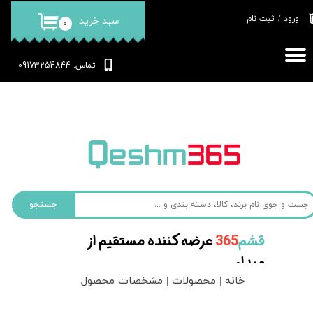
ورود
/
ثبت نام
سبد خرید
۰
حساب کاربری من
تغییر گذر واژه
: 09173254844
تماس
سفارشات
خروج از حساب کاربری
جستجو
قشم‌
365
عرضه کننده مستقیم از
مبداء
خانه | محصولات | مشخصات محصول