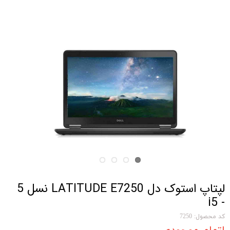
لپتاپ استوک دل LATITUDE E7250 نسل 5
- i5
کد محصول: 7250