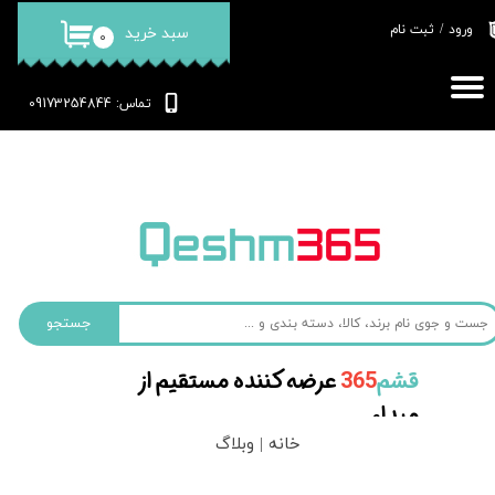
ورود
/
ثبت نام
سبد خرید
۰
حساب کاربری من
تغییر گذر واژه
: 09173254844
تماس
سفارشات
خروج از حساب کاربری
جستجو
قشم‌
365
عرضه کننده مستقیم از
مبداء
خانه |
وبلاگ