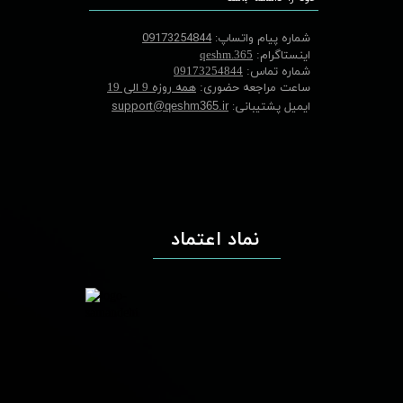
شماره پیام واتساپ:
09173254844
اینستاگرام:
qeshm.365
شماره تماس:
09173254844
ساعت مراجعه حضوری:
همه روزه 9 الی 19
ایمیل پشتیبانی:
support
@qeshm365.ir
نماد اعتماد