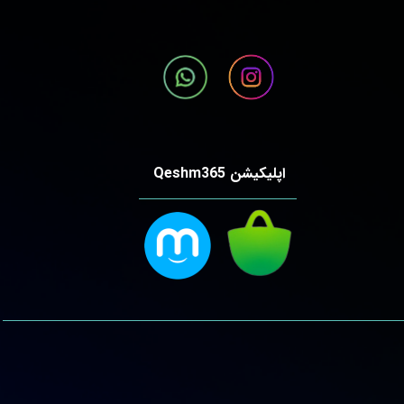
اپلیکیشن Qeshm365